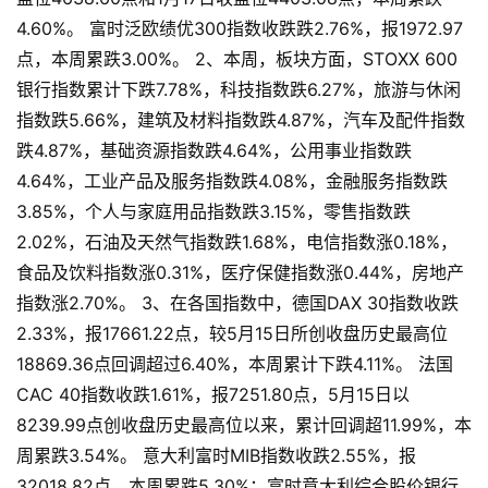
4.60%。 富时泛欧绩优300指数收跌跌2.76%，报1972.97
点，本周累跌3.00%。 2、本周，板块方面，STOXX 600
银行指数累计下跌7.78%，科技指数跌6.27%，旅游与休闲
指数跌5.66%，建筑及材料指数跌4.87%，汽车及配件指数
跌4.87%，基础资源指数跌4.64%，公用事业指数跌
首
4.64%，工业产品及服务指数跌4.08%，金融服务指数跌
页
3.85%，个人与家庭用品指数跌3.15%，零售指数跌
2.02%，石油及天然气指数跌1.68%，电信指数涨0.18%，
食品及饮料指数涨0.31%，医疗保健指数涨0.44%，房地产
快
指数涨2.70%。 3、在各国指数中，德国DAX 30指数收跌
讯
2.33%，报17661.22点，较5月15日所创收盘历史最高位
18869.36点回调超过6.40%，本周累计下跌4.11%。 法国
CAC 40指数收跌1.61%，报7251.80点，5月15日以
公
8239.99点创收盘历史最高位以来，累计回调超11.99%，本
司
周累跌3.54%。 意大利富时MIB指数收跌2.55%，报
32018.82点，本周累跌5.30%；富时意大利综合股价银行