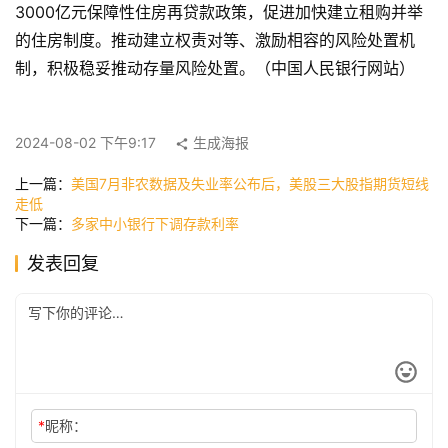
3000亿元保障性住房再贷款政策，促进加快建立租购并举
的住房制度。推动建立权责对等、激励相容的风险处置机
制，积极稳妥推动存量风险处置。（中国人民银行网站）
快
讯
2024-08-02 下午9:17
生成海报
公
上一篇：
美国7月非农数据及失业率公布后，美股三大股指期货短线
司
走低
下一篇：
多家中小银行下调存款利率
发表回复
时
尚
科
技
*
昵称：