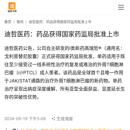
首页
快讯
迪哲医药：药品获得国家药监局批准上市
迪哲医药：药品获得国家药监局批准上市
迪哲医药公告，公司自主研发的I类新药高瑞哲®（通用名：
戈利昔替尼胶囊）正式获得国家药监局批准，单药适用于既
往至少接受过一线系统性治疗的复发或难治的外周T细胞淋
巴瘤（r/rPTCL）成人患者。该药品是全球首个且唯一作用
于JAK/STAT通路的治疗外周T细胞淋巴瘤的新药物。单药
治疗呈现出病症深度缓解、所有亚型全面获益、显度延长生
首
存的突破性优势。
页
2024-06-19 下午5:09
生成海报
快