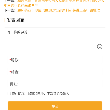
上一篇：
和远气体：宜昌电子特气及功能性材料产业园项目500吨/
讯
年三氟化氮产品试生产
下一篇：
联环药业：沙库巴曲缬沙坦钠原料药获得上市申请批准
发表回复
公
司
时
尚
*
昵称：
科
*
邮箱：
技
网址：
记住昵称、邮箱和网址，下次评论免输入
提交