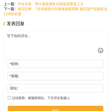
讯
上一篇：
中信证券：预计美联储年内将连续降息三次
下一篇：
银河证券：7月挖掘机内外销增速超预期 看好国产挖掘机出
口持续走强
公
发表回复
司
时
尚
*
昵称：
科
*
邮箱：
技
网址：
记住昵称、邮箱和网址，下次评论免输入
提交