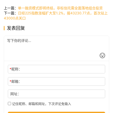
讯
上一篇：
单一融资模式即将终结，非标信托需全面落地组合投资
下一篇：
日经225指数涨幅扩大至1.2%，报43230.77点，首次站上
43000点关口
公
发表回复
司
时
尚
*
昵称：
科
*
邮箱：
技
网址：
记住昵称、邮箱和网址，下次评论免输入