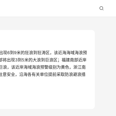
将出现6到9米的狂浪到狂涛区，该近海海域海浪预
部将出现3到5米的大浪到巨浪区；福建南部近岸
到巨浪，该近岸海域海浪预警级别为黄色，浙江南
注意安全，沿海各有关单位提前采取防浪避浪措