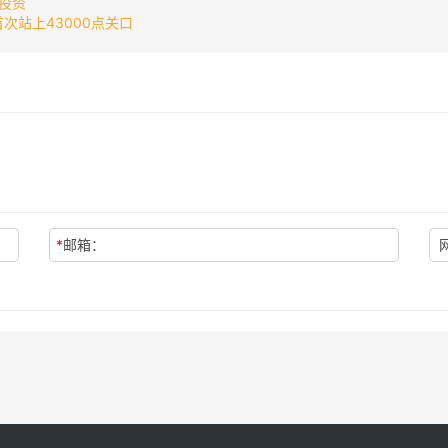
投资
，首次站上43000点关口
*
邮箱：