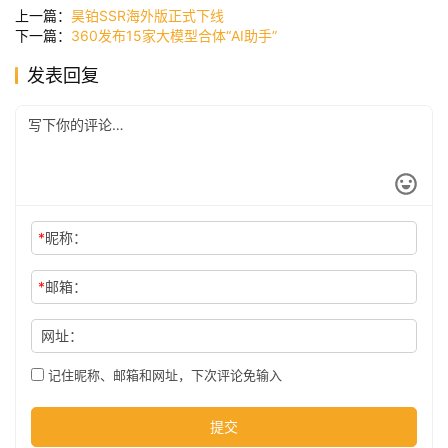
讯
上一篇：
昊铂SSR海外版正式下线
下一篇：
360发布15家大模型合体“AI助手”
发表回复
公
司
时
尚
*
昵称：
*
邮箱：
科
技
网址：
记住昵称、邮箱和网址，下次评论免输入
提交