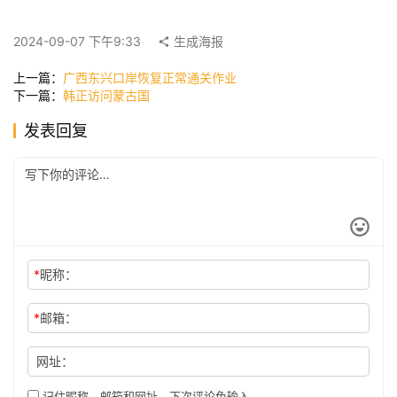
快
讯
2024-09-07 下午9:33
生成海报
上一篇：
广西东兴口岸恢复正常通关作业
下一篇：
韩正访问蒙古国
公
司
发表回复
时
尚
*
昵称：
科
技
*
邮箱：
网址：
记住昵称、邮箱和网址，下次评论免输入