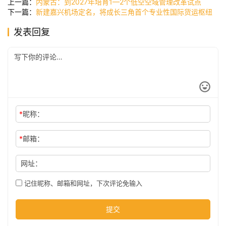
上一篇：
内蒙古：到2027年培育1—2个低空空域管理改革试点
下一篇：
新建嘉兴机场定名，将成长三角首个专业性国际货运枢纽
发表回复
公
司
时
尚
*
昵称：
*
邮箱：
科
技
网址：
记住昵称、邮箱和网址，下次评论免输入
提交