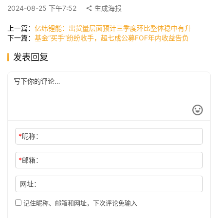
快
2024-08-25 下午7:52
生成海报
讯
上一篇：
亿纬锂能：出货量层面预计三季度环比整体稳中有升
下一篇：
基金“买手”纷纷收手，超七成公募FOF年内收益告负
公
发表回复
司
时
尚
*
昵称：
科
*
邮箱：
技
网址：
记住昵称、邮箱和网址，下次评论免输入