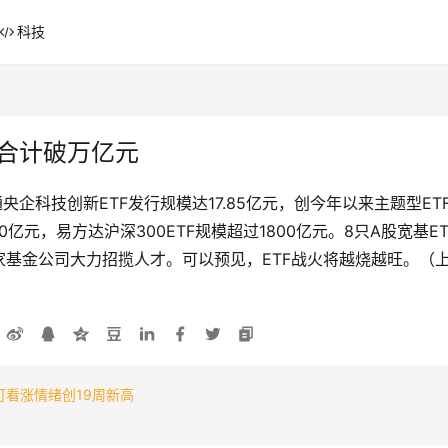
科技
模合计破万亿元
企科技创新ETF发行规模达17.85亿元，创今年以来主题型ET
00亿元，易方达沪深300ETF规模超过1800亿元。8只A股宽基
基金公司大力招揽人才。可以预见，ETF战火将越烧越旺。（
可看涨情绪创19周新高