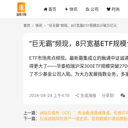
首页
快讯
公司
时尚
首页
快讯
“巨无霸”频现，8只宽基ETF规模合计破万亿元
“巨无霸”频现，8只宽基ETF规
ETF市场亮点频现。最新募集成立的融通中证诚通央
得更大了——华泰柏瑞沪深300ETF规模突破27
了不少基金公司入局。为大力发展指数业务，多家
2024-08-24 上午4:16
生成海报
分享到:
上一篇：
洲际交易所（ICE）：布油看涨情绪降温，伦敦可
下一篇：
石油追随风险资产一道走高，受到鲍威尔讲话激励