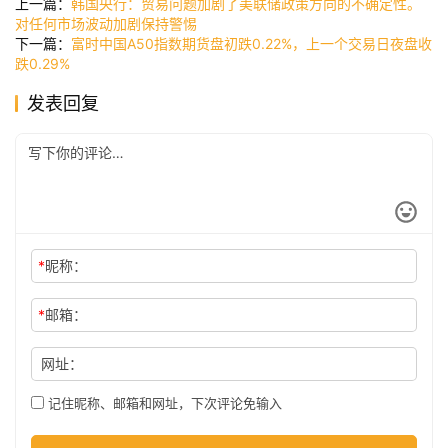
上一篇：
韩国央行：贸易问题加剧了美联储政策方向的不确定性。
讯
对任何市场波动加剧保持警惕
下一篇：
富时中国A50指数期货盘初跌0.22%，上一个交易日夜盘收
跌0.29%
公
发表回复
司
时
尚
*
昵称：
科
*
邮箱：
技
网址：
记住昵称、邮箱和网址，下次评论免输入