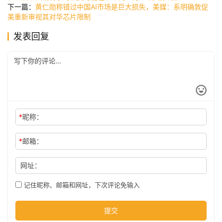
讯
下一篇：
黄仁勋称错过中国AI市场是巨大损失，美媒：系明确敦促
美重新审视其对华芯片限制
发表回复
公
司
时
尚
*
昵称：
*
邮箱：
科
技
网址：
记住昵称、邮箱和网址，下次评论免输入
提交