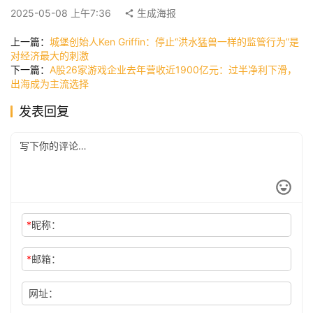
2025-05-08 上午7:36
生成海报
快
讯
上一篇：
城堡创始人Ken Griffin：停止“洪水猛兽一样的监管行为”是
对经济最大的刺激
下一篇：
A股26家游戏企业去年营收近1900亿元：过半净利下滑，
出海成为主流选择
公
司
发表回复
时
尚
*
昵称：
科
技
*
邮箱：
网址：