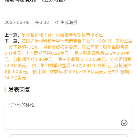
页
2025-05-08 上午6:33
生成海报
快
讯
上一篇：
氧化铝价格下行，供给增量预期致市场承压
下一篇：
美国光学材料和半导体制造商相干公司（COHR）美股盘后
一度下跌超4.12%。 最新业绩报告显示，该公司第三财季每股亏损
0.11美元，上年同期亏损0.29美元。 第三财季调整后EPS为0.91美
公
元，分析师预期0.86美元。 第三财季营收15.0亿美元，分析师预期
14.4亿美元。 预计第四财季调整后EPS为0.81-1.01美元，分析师预
司
期0.90美元。 预计第四财季营收14.3亿-15.8亿美元，分析师预期
14.7亿美元
发表回复
时
尚
科
技