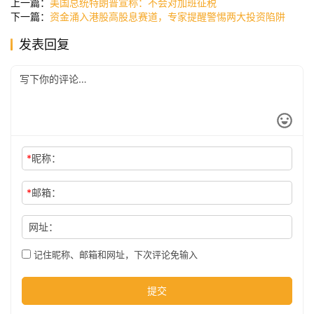
上一篇：
美国总统特朗普宣称：不会对加班征税
下一篇：
资金涌入港股高股息赛道，专家提醒警惕两大投资陷阱
发表回复
公
司
时
尚
*
昵称：
*
邮箱：
科
技
网址：
记住昵称、邮箱和网址，下次评论免输入
提交