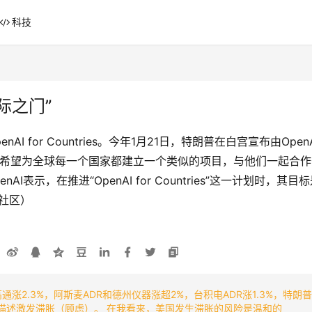
科技
际之门”
nAI for Countries。今年1月21日，特朗普在白宫宣布由O
在，OpenAI希望为全球每一个国家都建立一个类似的项目，与他们一
nAI表示，在推进“OpenAI for Countries”这一计划
社区）
高通涨2.3%，阿斯麦ADR和德州仪器涨超2%，台积电ADR涨1.3%，特朗
形势的描述激发滞胀（顾虑）。 在我看来，美国发生滞胀的风险是温和的