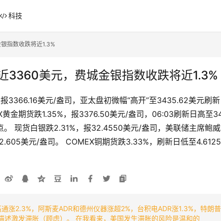
科技
银指数收跌将近1.3%
近3360美元，费城金银指数收跌将近1.3%
报3366.16美元/盎司，亚太盘初微幅“高开”至3435.62美元
金期货跌1.35%，报3376.50美元/盎司，06:03刷新日高至34
0点。 现货白银跌2.31%，报32.4550美元/盎司，美联储主
32.605美元/盎司。 COMEX铜期货跌3.33%，刷新日低至4.612
高通涨2.3%，阿斯麦ADR和德州仪器涨超2%，台积电ADR涨1.3%，特朗
形势的描述激发滞胀（顾虑）。 在我看来，美国发生滞胀的风险是温和的