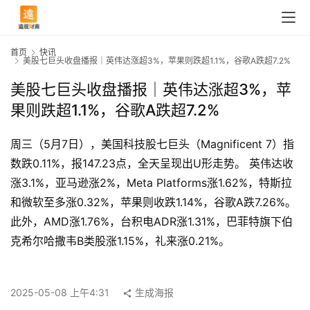
首页
快讯
美股七巨头收盘播报｜英伟达涨超3%，苹果则跌超1.1%，谷歌A跌超7.2%
美股七巨头收盘播报｜英伟达涨超3%，苹
果则跌超1.1%，谷歌A跌超7.2%
周三（5月7日），美国科技股七巨头（Magnificent 7）指
数跌0.11%，报147.23点，全天呈现出U形走势。 英伟达收
涨3.1%，亚马逊涨2%，Meta Platforms涨1.62%，特斯拉
和微软至多涨0.32%，苹果则收跌1.14%，谷歌A跌7.26%。 
此外，AMD涨1.76%，台积电ADR涨1.31%，巴菲特旗下伯
首
克希尔哈撒韦B类股涨1.15%，礼来涨0.21%。
页
2025-05-08 上午4:31
生成海报
快