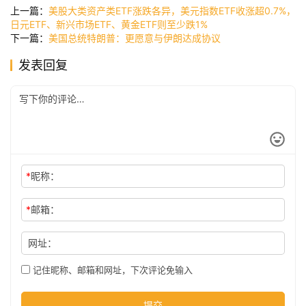
讯
上一篇：
美股大类资产类ETF涨跌各异，美元指数ETF收涨超0.7%，
日元ETF、新兴市场ETF、黄金ETF则至少跌1%
下一篇：
美国总统特朗普：更愿意与伊朗达成协议
公
发表回复
司
时
尚
*
昵称：
科
*
邮箱：
技
网址：
记住昵称、邮箱和网址，下次评论免输入
提交