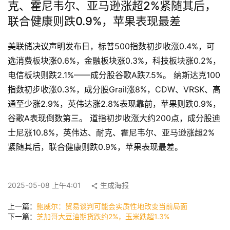
克、霍尼韦尔、亚马逊涨超2%紧随其后，
联合健康则跌0.9%，苹果表现最差
首
美联储决议声明发布日，标普500指数初步收涨0.4%，可
页
选消费板块涨0.6%，金融板块涨0.3%，科技板块涨0.2%，
电信板块则跌2.1%——成分股谷歌A跌7.5%。 纳斯达克100
快
指数初步收涨0.3%，成分股Grail涨8%，CDW、VRSK、高
讯
通至少涨2.9%，英伟达涨2.8%表现靠前，苹果则跌0.9%，
谷歌A表现倒数第三。 道指初步收涨大约200点，成分股迪
士尼涨10.8%，英伟达、耐克、霍尼韦尔、亚马逊涨超2%
公
紧随其后，联合健康则跌0.9%，苹果表现最差。
司
2025-05-08 上午4:01
生成海报
时
上一篇：
鲍威尔：贸易谈判可能会实质性地改变当前局面
尚
下一篇：
芝加哥大豆油期货跌约2%，玉米跌超1.3%