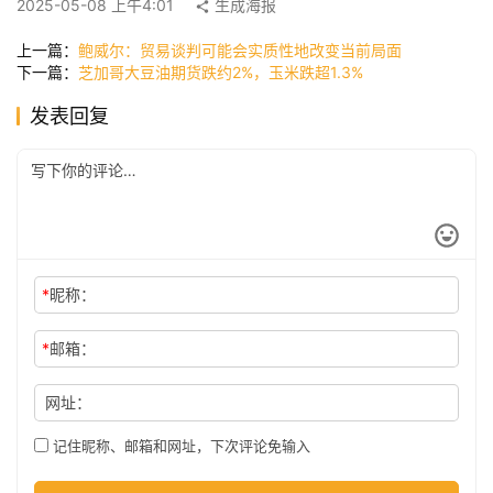
2025-05-08 上午4:01
生成海报
讯
上一篇：
鲍威尔：贸易谈判可能会实质性地改变当前局面
下一篇：
芝加哥大豆油期货跌约2%，玉米跌超1.3%
公
发表回复
司
时
尚
*
昵称：
科
*
邮箱：
技
网址：
记住昵称、邮箱和网址，下次评论免输入