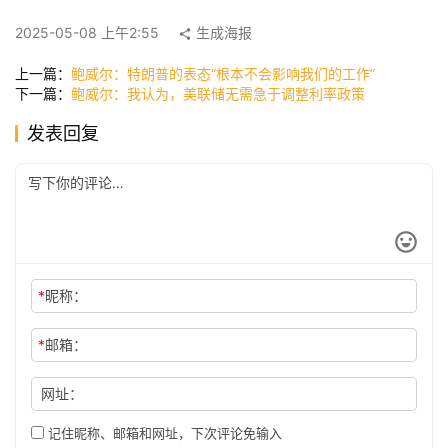
快
讯
2025-05-08 上午2:55
生成海报
上一篇：
鲍威尔：特朗普的表态“根本不会影响我们的工作”
下一篇：
鲍威尔：我认为，美联储无需急于调整利率政策
公
发表回复
司
时
尚
*
昵称：
科
技
*
邮箱：
网址：
记住昵称、邮箱和网址，下次评论免输入