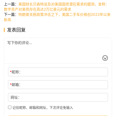
快
上一篇：
美国财长贝森特谈及对美国国债潜在需求的臆测，宣称：
讯
数字资产对美债存在高达2万亿美元的需求
下一篇：
特朗普关税政策冲击之下，美国二手车价格创2023年以来
新高
公
发表回复
司
时
尚
*
昵称：
科
*
邮箱：
技
网址：
记住昵称、邮箱和网址，下次评论免输入