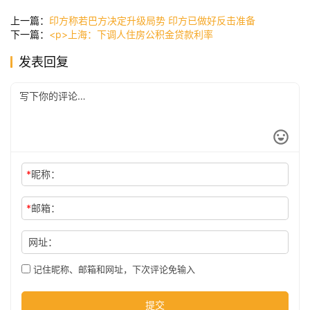
讯
上一篇：
印方称若巴方决定升级局势 印方已做好反击准备
下一篇：
<p>上海：下调人住房公积金贷款利率
发表回复
公
司
时
尚
*
昵称：
科
*
邮箱：
技
网址：
记住昵称、邮箱和网址，下次评论免输入
提交