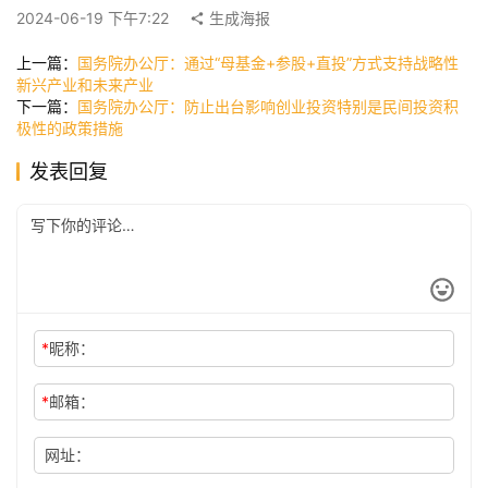
2024-06-19 下午7:22
生成海报
快
讯
上一篇：
国务院办公厅：通过“母基金+参股+直投”方式支持战略性
新兴产业和未来产业
下一篇：
国务院办公厅：防止出台影响创业投资特别是民间投资积
极性的政策措施
公
司
发表回复
时
尚
*
昵称：
科
技
*
邮箱：
网址：