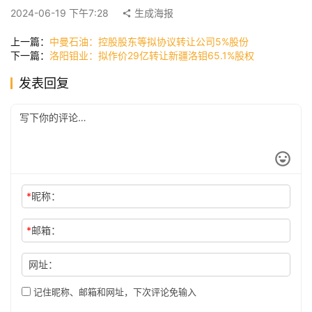
快
2024-06-19 下午7:28
生成海报
讯
上一篇：
中曼石油：控股股东等拟协议转让公司5%股份
下一篇：
洛阳钼业：拟作价29亿转让新疆洛钼65.1%股权
公
发表回复
司
时
尚
*
昵称：
科
*
邮箱：
技
网址：
记住昵称、邮箱和网址，下次评论免输入