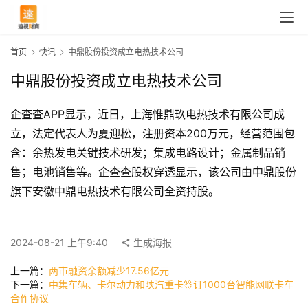
首页
快讯
中鼎股份投资成立电热技术公司
中鼎股份投资成立电热技术公司
企查查APP显示，近日，上海惟鼎玖电热技术有限公司成
立，法定代表人为夏迎松，注册资本200万元，经营范围包
含：余热发电关键技术研发；集成电路设计；金属制品销
售；电池销售等。企查查股权穿透显示，该公司由中鼎股份
旗下安徽中鼎电热技术有限公司全资持股。
首
页
2024-08-21 上午9:40
生成海报
上一篇：
两市融资余额减少17.56亿元
快
下一篇：
中集车辆、卡尔动力和陕汽重卡签订1000台智能网联卡车
讯
合作协议