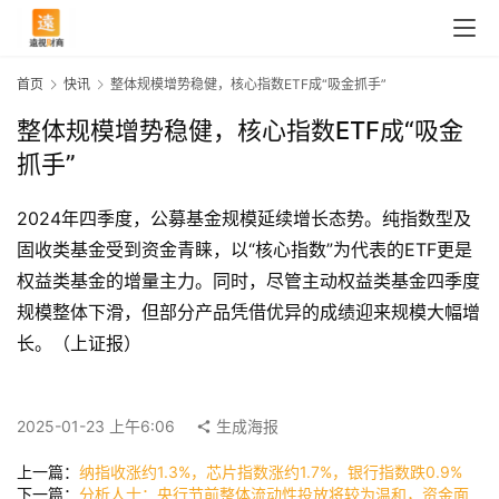
首页
快讯
整体规模增势稳健，核心指数ETF成“吸金抓手”
整体规模增势稳健，核心指数ETF成“吸金
抓手”
2024年四季度，公募基金规模延续增长态势。纯指数型及
固收类基金受到资金青睐，以“核心指数”为代表的ETF更是
权益类基金的增量主力。同时，尽管主动权益类基金四季度
规模整体下滑，但部分产品凭借优异的成绩迎来规模大幅增
长。（上证报）
首
页
2025-01-23 上午6:06
生成海报
快
上一篇：
纳指收涨约1.3%，芯片指数涨约1.7%，银行指数跌0.9%
讯
下一篇：
分析人士：央行节前整体流动性投放将较为温和，资金面