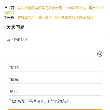
讯
上一篇：
芯片概念股美股盘初多数走高，Arm涨超11%，英伟达ETF
涨超7%
下一篇：
软银旗下Arm涨约16%，台积电涨超2%创历史新高
公
发表回复
司
时
尚
*
昵称：
科
*
邮箱：
技
网址：
记住昵称、邮箱和网址，下次评论免输入