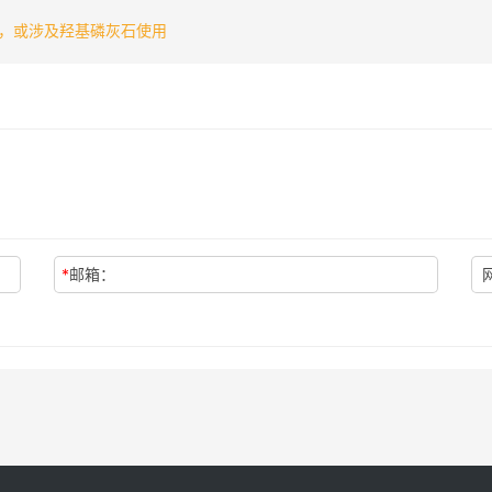
，或涉及羟基磷灰石使用
*
邮箱：