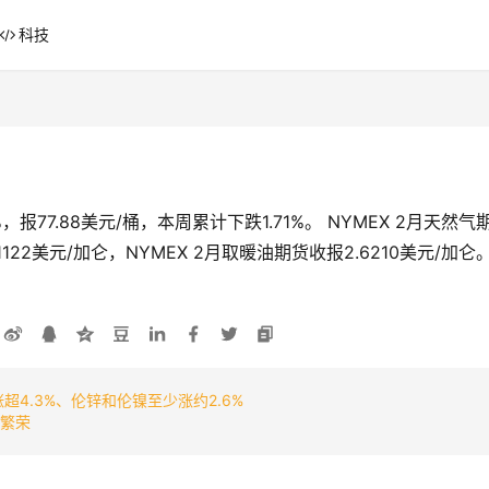
科技
%，报77.88美元/桶，本周累计下跌1.71%。 NYMEX 2月天然气
1122美元/加仑，NYMEX 2月取暖油期货收报2.6210美元/加仑
超4.3%、伦锌和伦镍至少涨约2.6%
续繁荣