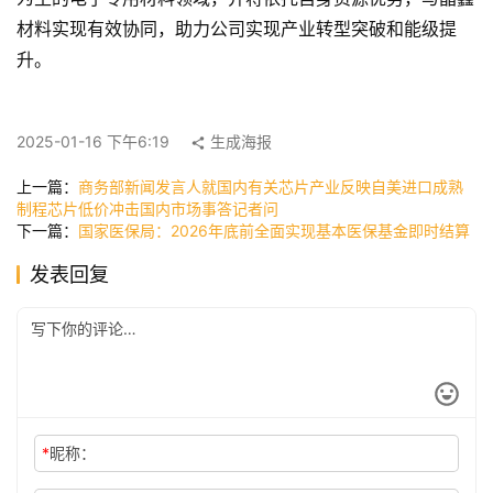
材料实现有效协同，助力公司实现产业转型突破和能级提
升。
快
讯
2025-01-16 下午6:19
生成海报
公
上一篇：
商务部新闻发言人就国内有关芯片产业反映自美进口成熟
制程芯片低价冲击国内市场事答记者问
司
下一篇：
国家医保局：2026年底前全面实现基本医保基金即时结算
发表回复
时
尚
科
技
*
昵称：