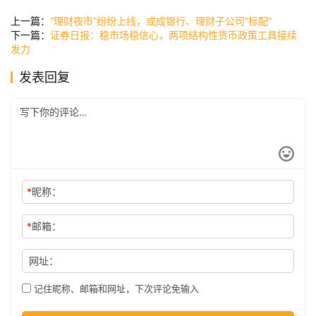
讯
上一篇：
“理财夜市”纷纷上线，或成银行、理财子公司“标配”
下一篇：
证券日报：稳市场稳信心，两项结构性货币政策工具接续
发力
公
发表回复
司
时
尚
*
昵称：
科
*
邮箱：
技
网址：
记住昵称、邮箱和网址，下次评论免输入