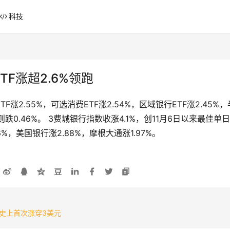
科技
F涨超2.6%领跑
TF涨2.55%，可选消费ETF涨2.54%，区域银行ETF涨2.45%
TF则跌0.46%。 3费城银行指数收涨4.1%，创11月6日以来最
6%，美国银行涨2.88%，摩根大通涨1.97%。
历史上首次涨穿3美元