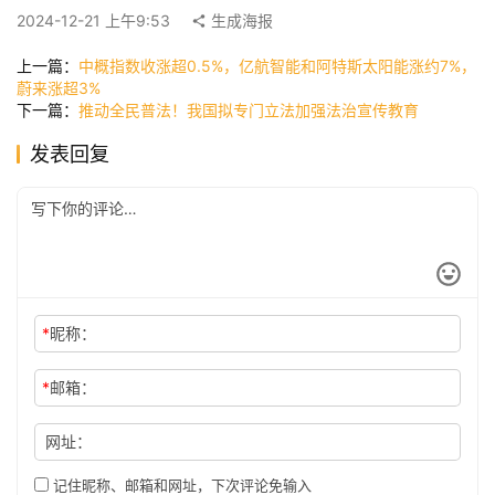
快
2024-12-21 上午9:53
生成海报
讯
上一篇：
中概指数收涨超0.5%，亿航智能和阿特斯太阳能涨约7%，
蔚来涨超3%
下一篇：
推动全民普法！我国拟专门立法加强法治宣传教育
公
发表回复
司
时
尚
*
昵称：
科
技
*
邮箱：
网址：
记住昵称、邮箱和网址，下次评论免输入