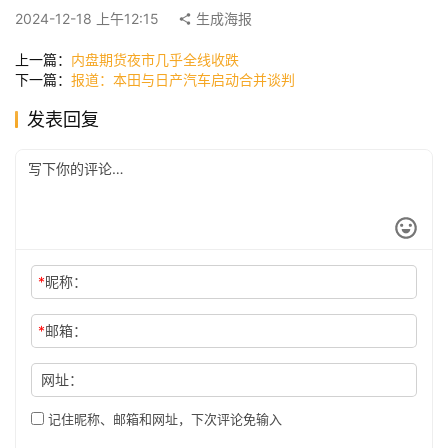
快
2024-12-18 上午12:15
生成海报
讯
上一篇：
内盘期货夜市几乎全线收跌
下一篇：
报道：本田与日产汽车启动合并谈判
公
发表回复
司
时
尚
*
昵称：
科
*
邮箱：
技
网址：
记住昵称、邮箱和网址，下次评论免输入