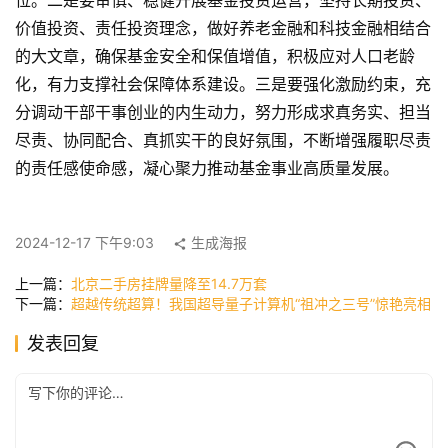
位。二是要审慎、稳健开展基金投资运营，坚持长期投资、
首
价值投资、责任投资理念，做好养老金融和科技金融相结合
页
的大文章，确保基金安全和保值增值，积极应对人口老龄
化，有力支撑社会保障体系建设。三是要强化激励约束，充
分调动干部干事创业的内生动力，努力形成求真务实、担当
快
讯
尽责、协同配合、真抓实干的良好氛围，不断增强履职尽责
的责任感使命感，凝心聚力推动基金事业高质量发展。
公
司
2024-12-17 下午9:03
生成海报
上一篇：
北京二手房挂牌量降至14.7万套
下一篇：
超越传统超算！我国超导量子计算机“祖冲之三号”惊艳亮相
时
发表回复
尚
科
技