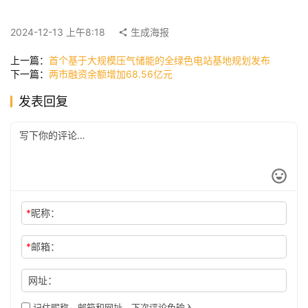
快
讯
2024-12-13 上午8:18
生成海报
上一篇：
首个基于大规模压气储能的全绿色电站基地规划发布
下一篇：
两市融资余额增加68.56亿元
公
司
发表回复
时
尚
*
昵称：
科
技
*
邮箱：
网址：
记住昵称、邮箱和网址，下次评论免输入