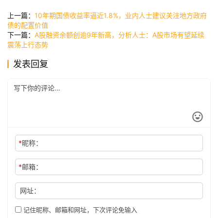
快
讯
上一篇：
10年期国债收益率逼近1.8%，业内人士建议关注地方政府
债的配置价值
下一篇：
A股融资余额创逾9年新高，分析人士：A股市场有望延续
震荡上行态势
公
发表回复
司
时
尚
*
昵称：
科
技
*
邮箱：
网址：
记住昵称、邮箱和网址，下次评论免输入