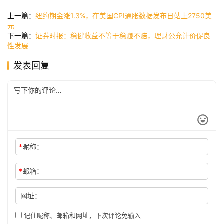
快
讯
上一篇：
纽约期金涨1.3%，在美国CPI通胀数据发布日站上2750美
元
下一篇：
证券时报：稳健收益不等于稳赚不赔，理财公允计价促良
性发展
公
发表回复
司
时
尚
*
昵称：
科
技
*
邮箱：
网址：
记住昵称、邮箱和网址，下次评论免输入