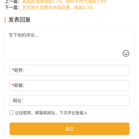
上一篇：
美国原油收涨超1.7%，纽约天然气涨超3.4%
下一篇：
芝加哥大豆期货冲高回落，跌超0.2%
发表回复
公
司
时
尚
*
昵称：
*
邮箱：
科
技
网址：
记住昵称、邮箱和网址，下次评论免输入
提交