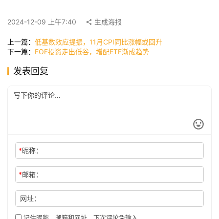
快
讯
2024-12-09 上午7:40
生成海报
上一篇：
低基数效应提振，11月CPI同比涨幅或回升
下一篇：
FOF投资走出低谷，增配ETF渐成趋势
公
司
发表回复
时
尚
*
昵称：
科
技
*
邮箱：
网址：
记住昵称、邮箱和网址，下次评论免输入