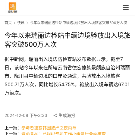
首页
快讯
今年以来瑞丽边检站中缅边境验放出入境旅客突破500万人次
今年以来瑞丽边检站中缅边境验放出入境旅
客突破500万人次
据中新网，瑞丽出入境边防检查站发布数据显示，截至7
日，该站今年以来在所辖云南省德宏傣族景颇族自治州瑞丽
市、陇川县中缅边境的口岸及通道，共验放出入境旅客
500.71万人次，同比增长54.75%，验放出入境车辆达67.01
首
万辆次。
页
2024-12-08 下午3:33
生成海报
快
上一篇：
参与者披露韩国戒严之夜内幕
讯
下一篇：
紫燕食品：已组织专项工作小组进行全面核查