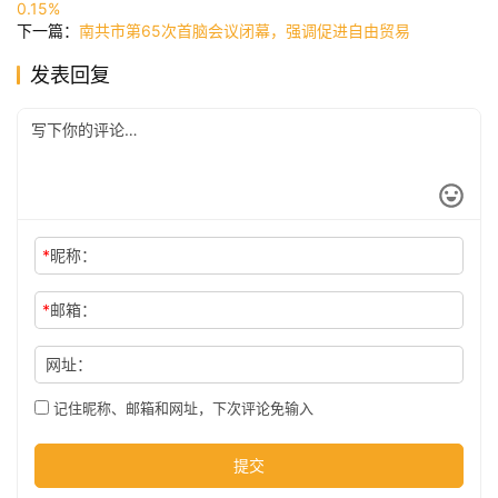
讯
0.15%
下一篇：
南共市第65次首脑会议闭幕，强调促进自由贸易
发表回复
公
司
时
尚
*
昵称：
*
邮箱：
科
技
网址：
记住昵称、邮箱和网址，下次评论免输入
提交