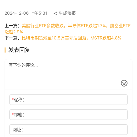
快
2024-12-06 上午5:31
生成海报
讯
上一篇：
美股行业ETF多数收跌，半导体ETF跌超1.7%，航空业ETF
涨超2.9%
下一篇：
比特币期货涨至10.5万美元后回落，MSTR跌超4.8%
公
司
发表回复
时
尚
*
昵称：
科
技
*
邮箱：
网址：