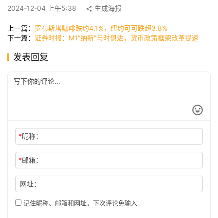
快
2024-12-04 上午5:38
生成海报
讯
上一篇：
罗布斯塔咖啡跌约4.1%，纽约可可跌超3.8%
下一篇：
证券时报：M1“纳新”与时俱进，货币政策框架改革提速
公
发表回复
司
时
尚
*
昵称：
科
*
邮箱：
技
网址：
记住昵称、邮箱和网址，下次评论免输入