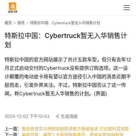
首页
快讯
特斯拉中国：Cybertruck暂无入华销售计划
特斯拉中国：Cybertruck暂无入华销售计
划
特斯拉中国的官方网站展示了共计五款车型，但只有去年12
月正式启动交付的Cybertruck没有提供订购选项。这一设
计颠覆的电动皮卡将有望以官方途径引入中国的消息近期不
胫而走，引发外界关注。不过，特斯拉中国否认了这一传
闻，称Cybertruck暂无入华销售的计划。(界面)
首
页
2024-12-02 下午10:43
生成海报
快
上一篇：
俄总统普京与伊朗总统佩泽希齐扬通电话 讨论叙利亚局势
讯
下一篇：
美股开盘：美国三大股指微幅高开，费城半导体指数涨