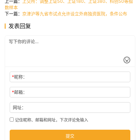
上一篇：
上交所：调整上证50、上证180、上证380、科创50等指
讯
数样本
下一篇：
京津沪等九省市试点允许设立外商独资医院，条件公布
发表回复
公
司
时
尚
*
昵称：
科
*
邮箱：
技
网址：
记住昵称、邮箱和网址，下次评论免输入
提交