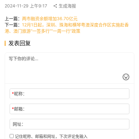
快
2024-11-29 上午9:17
生成海报
讯
上一篇：
两市融资余额增加36.70亿元
下一篇：
12月1日起，深圳、珠海和横琴粤澳深度合作区实施赴香
港、澳门旅游“一签多行”“一周一行”政策
公
发表回复
司
时
尚
*
昵称：
科
技
*
邮箱：
网址：
记住昵称、邮箱和网址，下次评论免输入