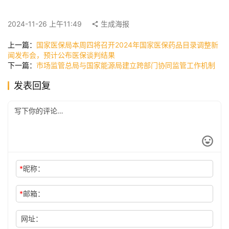
快
2024-11-26 上午11:49
生成海报
讯
上一篇：
国家医保局本周四将召开2024年国家医保药品目录调整新
闻发布会，预计公布医保谈判结果
下一篇：
市场监管总局与国家能源局建立跨部门协同监管工作机制
公
司
发表回复
时
尚
*
昵称：
科
技
*
邮箱：
网址：